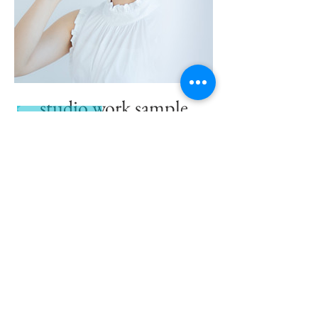
studio work sample
Instagram
スタジオ撮影サンプル
撮影ご依頼はコチラ